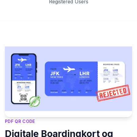
Registered Users
Key Features
PDF QR CODE
Digitale Boardingkort og