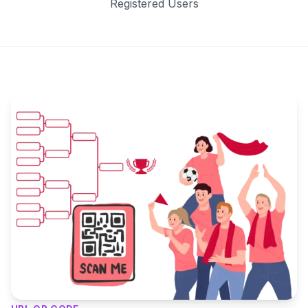
Registered Users
Key Features