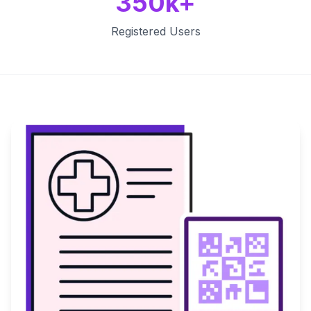
350k+
Registered Users
Key Features