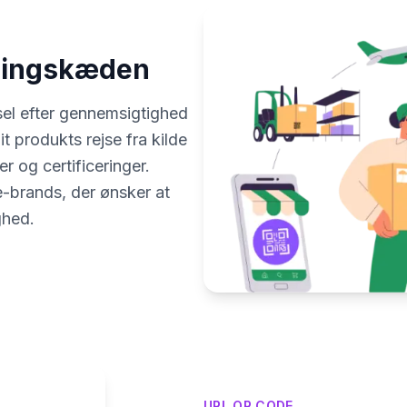
ningskæden
el efter gennemsigtighed
t produkts rejse fra kilde
er og certificeringer.
je-brands, der ønsker at
ghed.
URL QR CODE