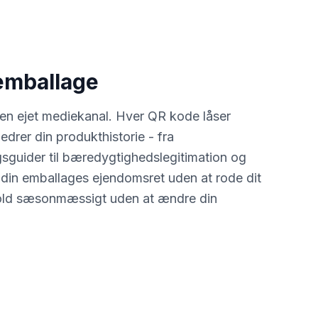
emballage
 en ejet mediekanal. Hver QR kode låser
bedrer din produkthistorie - fra
gsguider til bæredygtighedslegitimation og
 din emballages ejendomsret uden at rode dit
dhold sæsonmæssigt uden at ændre din