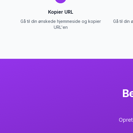
Kopier URL
Gå til din ønskede hjemmeside og kopier
Gå til di
URL'en
Be
Opret