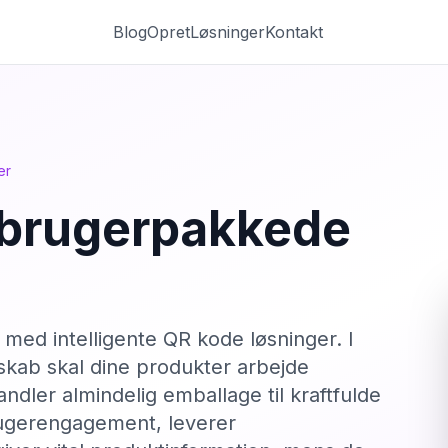
Blog
Opret
Løsninger
Kontakt
er
rbrugerpakkede
ed intelligente QR kode løsninger. I
kab skal dine produkter arbejde
dler almindelig emballage til kraftfulde
brugerengagement, leverer