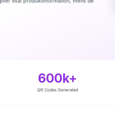
iver vital produktinformation, mens de
600k+
QR Codes Generated