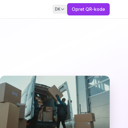
Opret QR-kode
DK