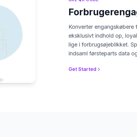
Forbrugerengag
Konverter engangskøbere ti
eksklusivt indhold op, loya
lige i forbrugsøjeblikket. 
indsaml førsteparts data o
Get Started