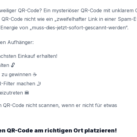
ngweiliger QR-Code? Ein mysteriöser QR-Code mit unklarem C
hr QR-Code nicht wie ein „zweifelhafter Link in einer Spam-E
e Energie von „muss-dies-jetzt-sofort-gescannt-werden“.
ken Aufhänger:
chsten Einkauf erhalten!
lten 🔓
e zu gewinnen ☕
-Filter machen 🤳
izutreten 🍔
n QR-Code nicht scannen, wenn er nicht für etwas
hren QR-Code am richtigen Ort platzieren!