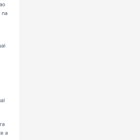
 ao
R na
ual
al
ra
te a