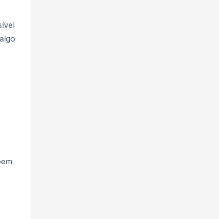
ível
algo
põem