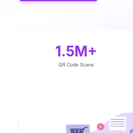
1.5M+
QR Code Scans
Key Features