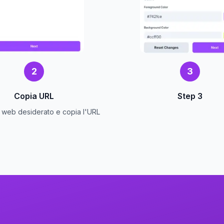
2
3
Copia URL
Step 3
to web desiderato e copia l'URL