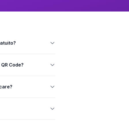
atuito?
el QR Code?
icare?