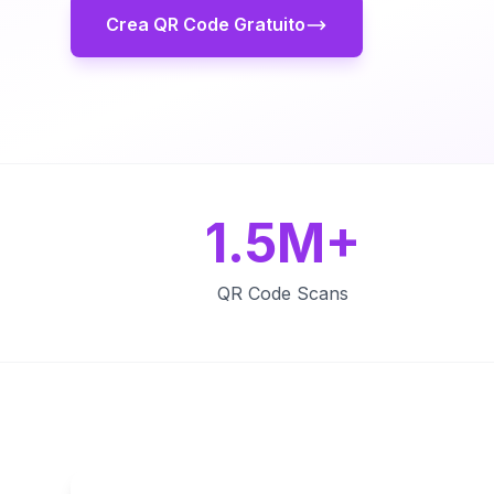
Crea QR Code Gratuito
1.5M+
QR Code Scans
Key Features