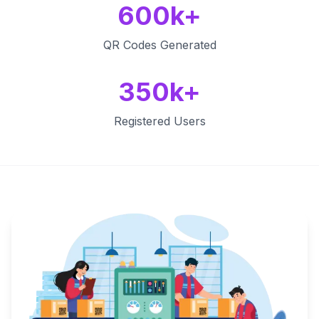
600k+
QR Codes Generated
350k+
Registered Users
Key Features