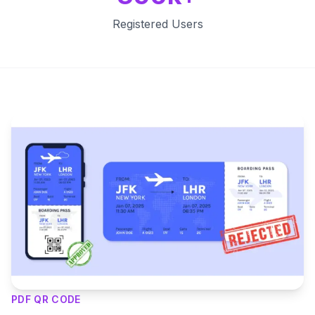
Registered Users
Key Features
PDF QR CODE