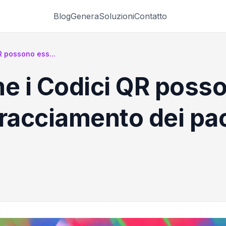
Blog
Genera
Soluzioni
Contatto
R possono ess...
me i Codici QR poss
l tracciamento dei pa