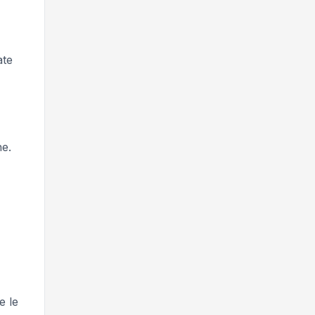
ate
ne.
e le