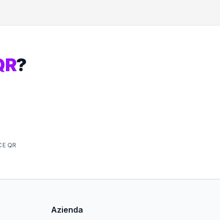
QR
?
CE QR
Azienda