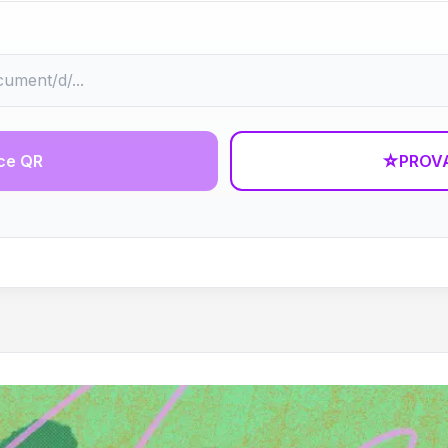
ce QR
☆
PROVA