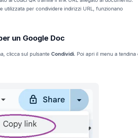
o ai codici QR tramite il link URL allegato al documento.
e utilizzata per condividere indirizzi URL, funzionano
per un Google Doc
na, clicca sul pulsante
Condividi
. Poi apri il menu a tendina 