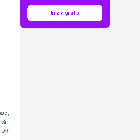
Inizia gratis
sso,
ità
i QR!