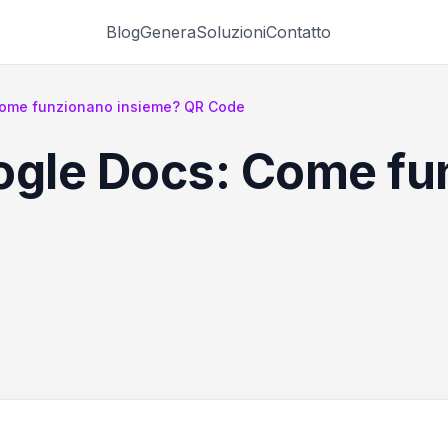
Blog
Genera
Soluzioni
Contatto
Come funzionano insieme? QR Code
ogle Docs: Come f