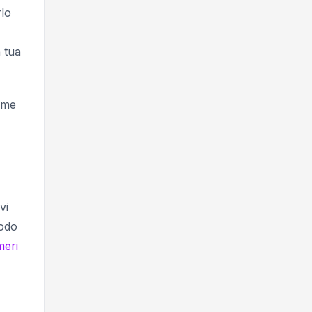
rlo
 tua
ome
vi
todo
eri