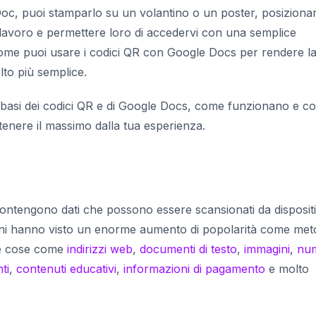
oc, puoi stamparlo su un volantino o un poster, posiziona
di lavoro e permettere loro di accedervi con una semplice
ome puoi usare i codici QR con Google Docs per rendere la
lto più semplice.
e basi dei codici QR e di Google Docs, come funzionano e c
ttenere il massimo dalla tua esperienza.
ontengono dati che possono essere scansionati da dispositi
anni hanno visto un enorme aumento di popolarità come me
re cose come
indirizzi web
,
documenti di testo
,
immagini
,
num
ti
,
contenuti educativi
,
informazioni di pagamento
e molto