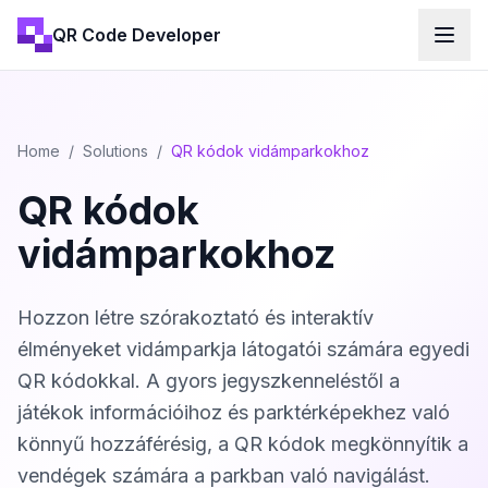
QR Code Developer
Home
/
Solutions
/
QR kódok vidámparkokhoz
QR kódok
vidámparkokhoz
Hozzon létre szórakoztató és interaktív
élményeket vidámparkja látogatói számára egyedi
QR kódokkal. A gyors jegyszkenneléstől a
játékok információihoz és parktérképekhez való
könnyű hozzáférésig, a QR kódok megkönnyítik a
vendégek számára a parkban való navigálást.