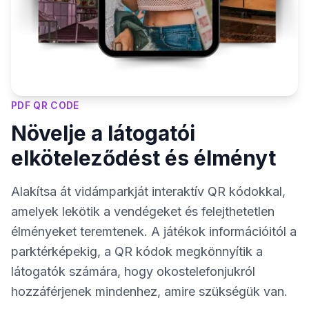
PDF QR CODE
Növelje a látogatói
elköteleződést és élményt
Alakítsa át vidámparkját interaktív QR kódokkal,
amelyek lekötik a vendégeket és felejthetetlen
élményeket teremtenek. A játékok információitól a
parktérképekig, a QR kódok megkönnyítik a
látogatók számára, hogy okostelefonjukról
hozzáférjenek mindenhez, amire szükségük van.