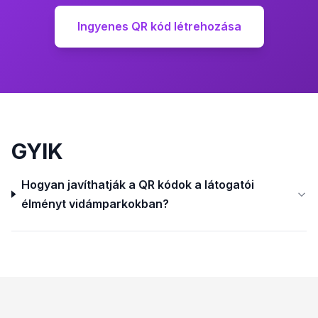
Ingyenes QR kód létrehozása
GYIK
Hogyan javíthatják a QR kódok a látogatói
élményt vidámparkokban?