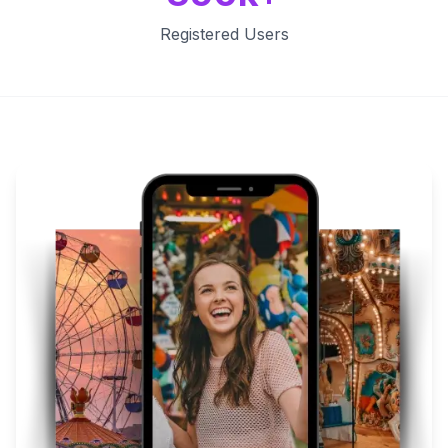
Registered Users
Key Features