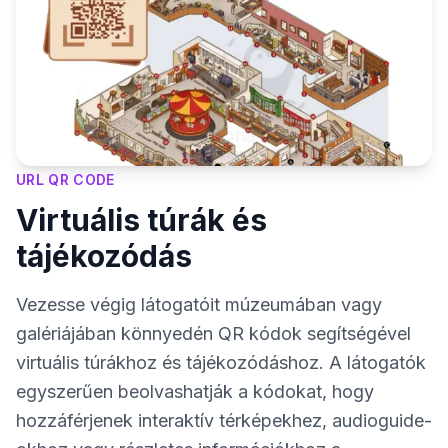
URL QR CODE
Virtuális túrák és
tájékozódás
Vezesse végig látogatóit múzeumában vagy
galériájában könnyedén QR kódok segítségével
virtuális túrákhoz és tájékozódáshoz. A látogatók
egyszerűen beolvashatják a kódokat, hogy
hozzáférjenek interaktív térképekhez, audioguide-