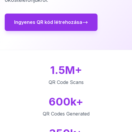
Ingyenes QR kód létrehozása
1.5M+
QR Code Scans
600k+
QR Codes Generated