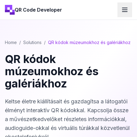
QR Code Developer
Home
/
Solutions
/
QR kódok múzeumokhoz és galériákhoz
QR kódok
múzeumokhoz és
galériákhoz
Keltse életre kiállításait és gazdagítsa a látogatói
élményt interaktív QR kódokkal. Kapcsolja össze
a művészetkedvelőket részletes információkkal,
audioguide-okkal és virtuális túrákkal közvetlenül
okostelefonjukról.