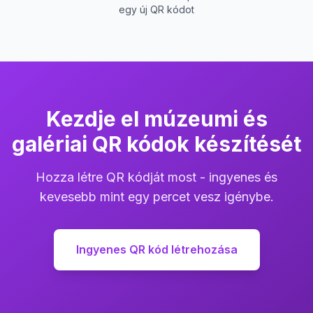
egy új QR kódot
Kezdje el múzeumi és
galériai QR kódok készítését
Hozza létre QR kódját most - ingyenes és
kevesebb mint egy percet vesz igénybe.
Ingyenes QR kód létrehozása