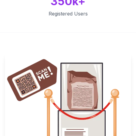
350k+
Registered Users
Key Features