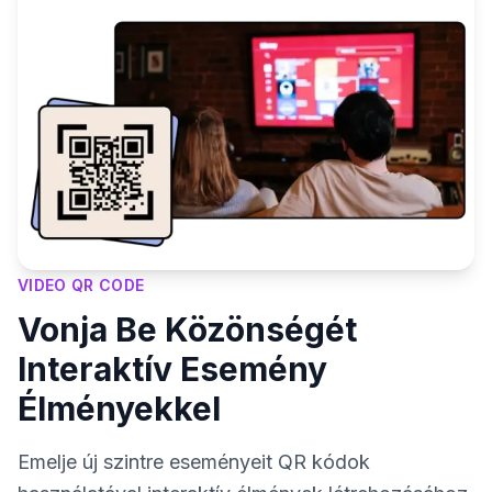
VIDEO QR CODE
Vonja Be Közönségét
Interaktív Esemény
Élményekkel
Emelje új szintre eseményeit QR kódok