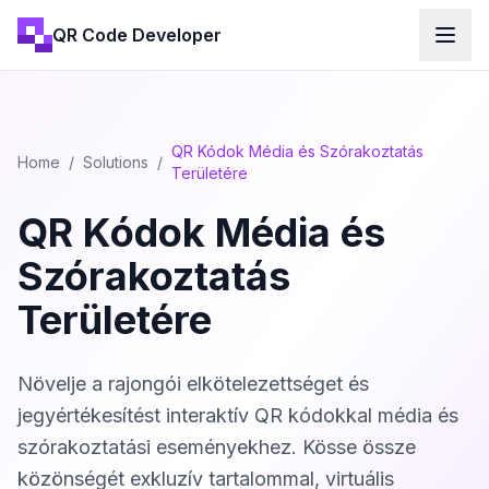
QR Code Developer
QR Kódok Média és Szórakoztatás
Home
/
Solutions
/
Területére
QR Kódok Média és
Szórakoztatás
Területére
Növelje a rajongói elkötelezettséget és
jegyértékesítést interaktív QR kódokkal média és
szórakoztatási eseményekhez. Kösse össze
közönségét exkluzív tartalommal, virtuális