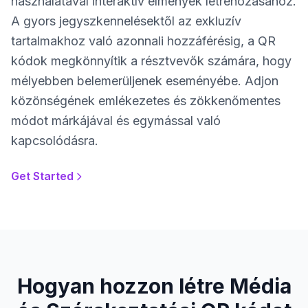
használatával interaktív élmények létrehozásához.
A gyors jegyszkennelésektől az exkluzív
tartalmakhoz való azonnali hozzáférésig, a QR
kódok megkönnyítik a résztvevők számára, hogy
mélyebben belemerüljenek eseményébe. Adjon
közönségének emlékezetes és zökkenőmentes
módot márkájával és egymással való
kapcsolódásra.
Get Started
Hogyan hozzon létre Média