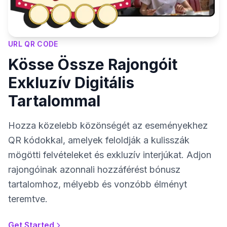
URL QR CODE
Kösse Össze Rajongóit
Exkluzív Digitális
Tartalommal
Hozza közelebb közönségét az eseményekhez
QR kódokkal, amelyek feloldják a kulisszák
mögötti felvételeket és exkluzív interjúkat. Adjon
rajongóinak azonnali hozzáférést bónusz
tartalomhoz, mélyebb és vonzóbb élményt
teremtve.
Get Started