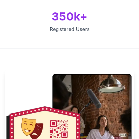
350k+
Registered Users
Key Features