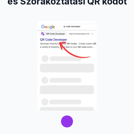
és Szórakoztatási QR kódot