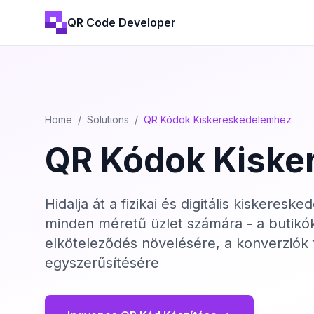
QR Code Developer
Home
/
Solutions
/
QR Kódok Kiskereskedelemhez
QR Kódok Kiske
Hidalja át a fizikai és digitális kiskeres
minden méretű üzlet számára - a butikók
elköteleződés növelésére, a konverziók
egyszerűsítésére