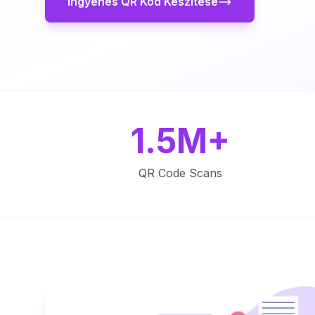
Ingyenes QR Kód Készítése
1.5M+
QR Code Scans
Key Features