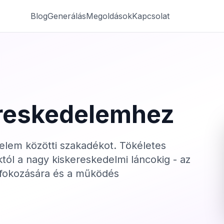
Blog
Generálás
Megoldások
Kapcsolat
reskedelemhez
kedelem közötti szakadékot. Tökéletes
tól a nagy kiskereskedelmi láncokig - az
 fokozására és a működés