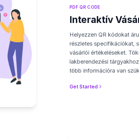
PDF QR CODE
Interaktív Vásá
Helyezzen QR kódokat áru
részletes specifikációkat,
vásárlói értékeléseket. Tö
lakberendezési tárgyakhoz
több információra van szük
Get Started