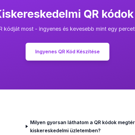
Kiskereskedelmi QR kódok
R kódját most - ingyenes és kevesebb mint egy percet
Ingyenes QR Kód Készítése
Milyen gyorsan láthatom a QR kódok megtér
kiskereskedelmi üzletemben?