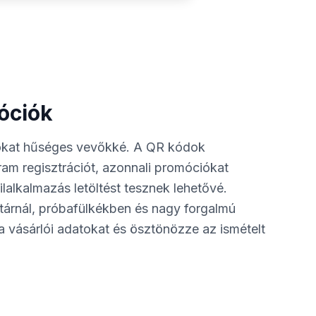
óciók
rlókat hűséges vevőkké. A QR kódok
am regisztrációt, azonnali promóciókat
lalkalmazás letöltést tesznek lehetővé.
árnál, próbafülkékben és nagy forgalmú
 a vásárlói adatokat és ösztönözze az ismételt