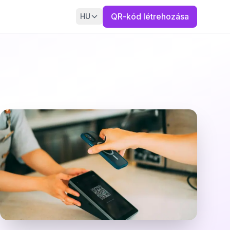
QR-kód létrehozása
HU