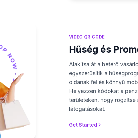
VIDEO QR CODE
Hűség és Prom
Alakítsa át a betérő vásá
egyszerűsítik a hűségprogr
oldanak fel és könnyű mobi
Helyezzen kódokat a pénzt
területeken, hogy rögzítse
látogatásokat.
Get Started