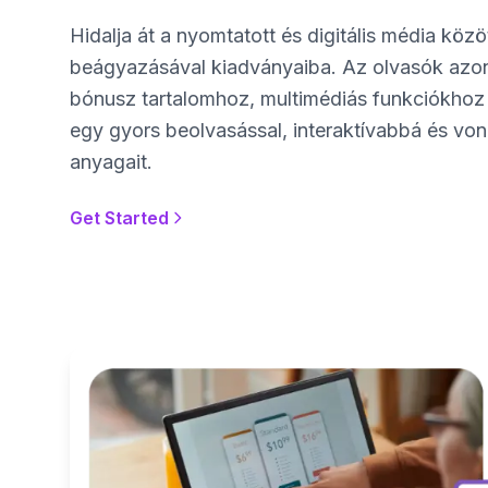
Hidalja át a nyomtatott és digitális média kö
beágyazásával kiadványaiba. Az olvasók azo
bónusz tartalomhoz, multimédiás funkciókhoz
egy gyors beolvasással, interaktívabbá és vo
anyagait.
Get Started