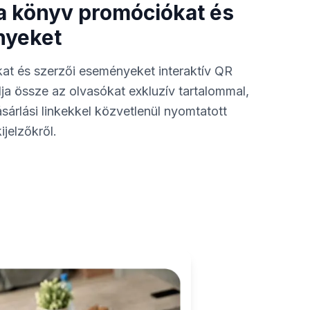
a könyv promóciókat és
nyeket
at és szerzői eseményeket interaktív QR
a össze az olvasókat exkluzív tartalommal,
sárlási linkekkel közvetlenül nyomtatott
ijelzőkről.