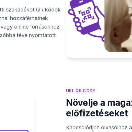
zötti szakadékot QR kódok
nnal hozzáférhetnek
 vagy online forrásokhoz
nzóbbá téve nyomtatott
URL QR CODE
Növelje a maga
előfizetéseket
Kapcsolódjon olvasóihoz a