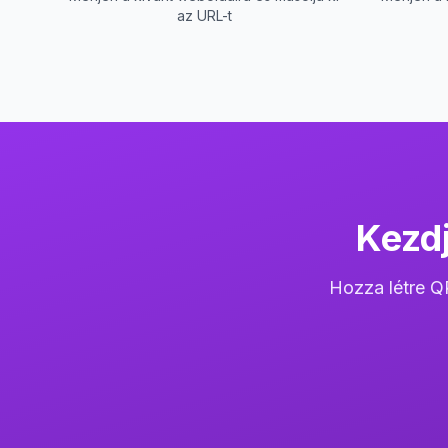
az URL-t
Kezdj
Hozza létre Q