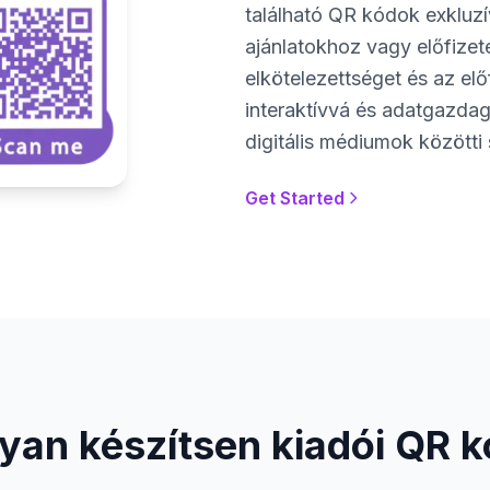
található QR kódok exkluzív
ajánlatokhoz vagy előfizet
elkötelezettséget és az elő
interaktívvá és adatgazdag
digitális médiumok közötti
Get Started
yan készítsen kiadói QR k