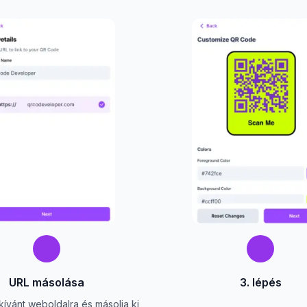
URL másolása
3. lépés
kívánt weboldalra és másolja ki