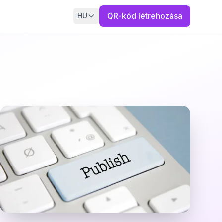
QR-kód létrehozása
HU