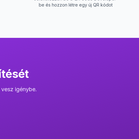
be és hozzon létre egy új QR kódot
ítését
 vesz igénybe.