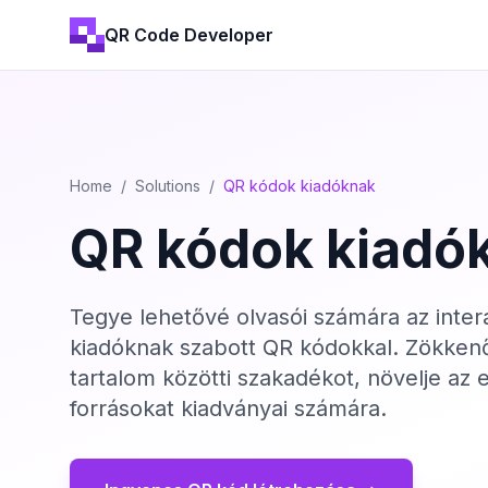
QR Code Developer
Home
/
Solutions
/
QR kódok kiadóknak
QR kódok kiadó
Tegye lehetővé olvasói számára az inter
kiadóknak szabott QR kódokkal. Zökkenőme
tartalom közötti szakadékot, növelje az e
forrásokat kiadványai számára.