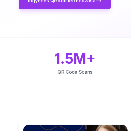
Ingyenes QR kód létrehozása
1.5M+
QR Code Scans
Key Features