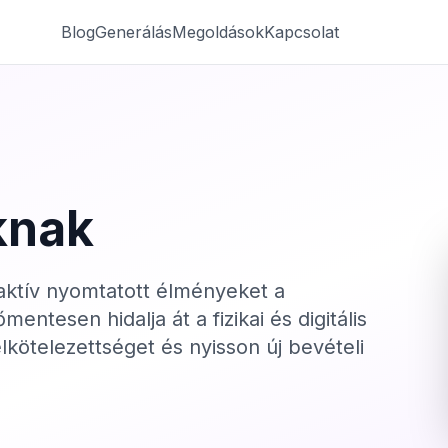
Blog
Generálás
Megoldások
Kapcsolat
knak
aktív nyomtatott élményeket a
ntesen hidalja át a fizikai és digitális
lkötelezettséget és nyisson új bevételi