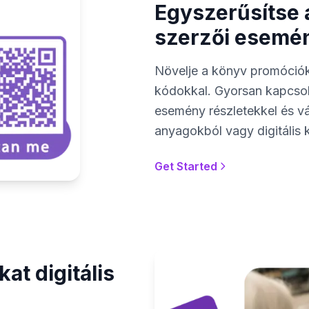
Egyszerűsítse 
szerzői esemé
Növelje a könyv promóciók
kódokkal. Gyorsan kapcsolj
esemény részletekkel és vá
anyagokból vagy digitális k
Get Started
at digitális