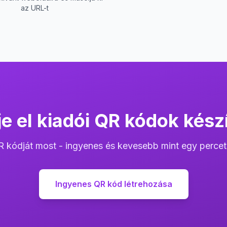
az URL-t
e el kiadói QR kódok kész
R kódját most - ingyenes és kevesebb mint egy percet
Ingyenes QR kód létrehozása