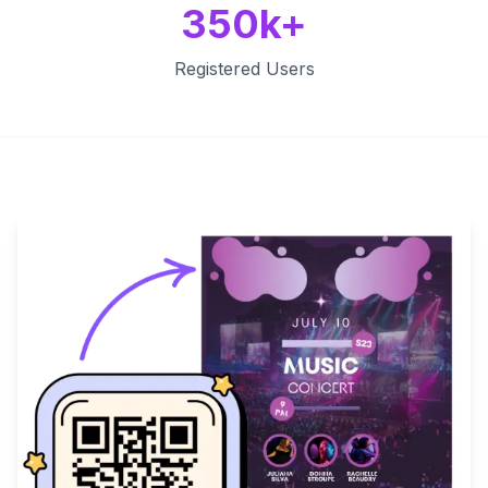
350k+
Registered Users
Key Features