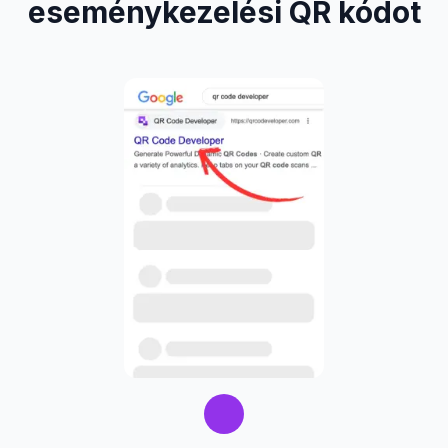
eseménykezelési QR kódot