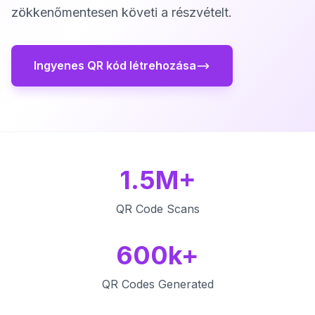
zökkenőmentesen követi a részvételt.
Ingyenes QR kód létrehozása
1.5M+
QR Code Scans
600k+
QR Codes Generated