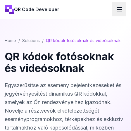
QR Code Developer
Home
/
Solutions
/
QR kódok fotósoknak és videósoknak
QR kódok fotósoknak
és videósoknak
Egyszerűsítse az esemény bejelentkezéseket és
jegyérvényesítést dinamikus QR kódokkal,
amelyek az Ön rendezvényeihez igazodnak.
Növelje a résztvevők elkötelezettségét
eseményprogramokhoz, térképekhez és exkluzív
tartalmakhoz való kapcsolódással, miközben