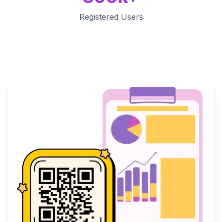
Registered Users
Key Features