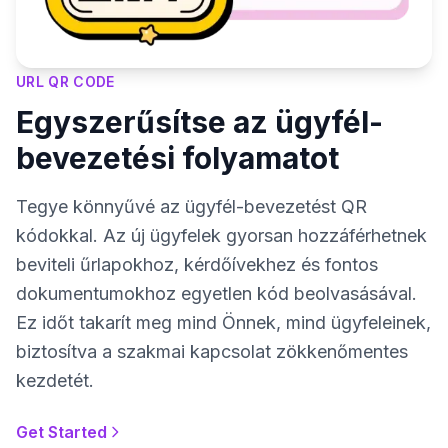
URL QR CODE
Egyszerűsítse az ügyfél-
bevezetési folyamatot
Tegye könnyűvé az ügyfél-bevezetést QR
kódokkal. Az új ügyfelek gyorsan hozzáférhetnek
beviteli űrlapokhoz, kérdőívekhez és fontos
dokumentumokhoz egyetlen kód beolvasásával.
Ez időt takarít meg mind Önnek, mind ügyfeleinek,
biztosítva a szakmai kapcsolat zökkenőmentes
kezdetét.
Get Started