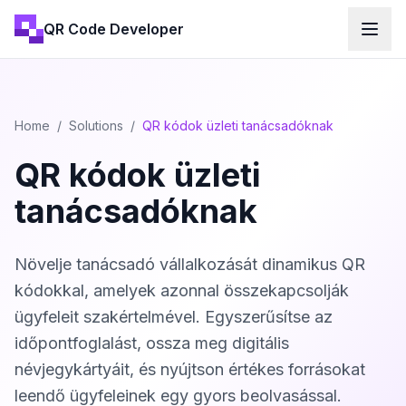
QR Code Developer
Home
/
Solutions
/
QR kódok üzleti tanácsadóknak
QR kódok üzleti
tanácsadóknak
Növelje tanácsadó vállalkozását dinamikus QR
kódokkal, amelyek azonnal összekapcsolják
ügyfeleit szakértelmével. Egyszerűsítse az
időpontfoglalást, ossza meg digitális
névjegykártyáit, és nyújtson értékes forrásokat
leendő ügyfeleinek egy gyors beolvasással.