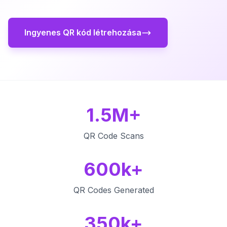
Ingyenes QR kód létrehozása
1.5M+
QR Code Scans
600k+
QR Codes Generated
350k+