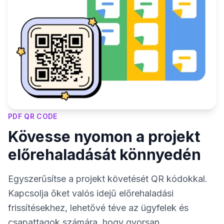
PDF QR CODE
Kövesse nyomon a projekt
előrehaladását könnyedén
Egyszerűsítse a projekt követését QR kódokkal.
Kapcsolja őket valós idejű előrehaladási
frissítésekhez, lehetővé téve az ügyfelek és
csapattagok számára, hogy gyorsan