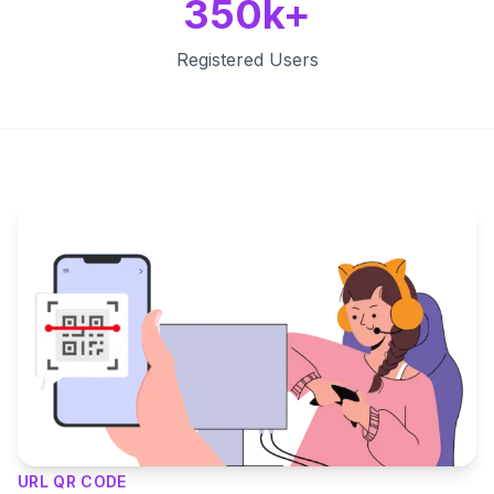
350k+
Registered Users
Key Features
URL QR CODE