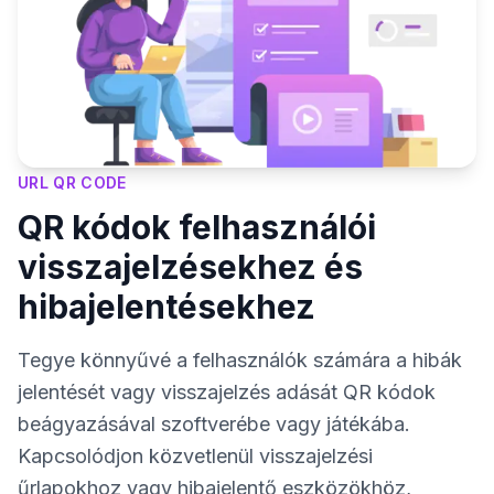
URL QR CODE
QR kódok felhasználói
visszajelzésekhez és
hibajelentésekhez
Tegye könnyűvé a felhasználók számára a hibák
jelentését vagy visszajelzés adását QR kódok
beágyazásával szoftverébe vagy játékába.
Kapcsolódjon közvetlenül visszajelzési
űrlapokhoz vagy hibajelentő eszközökhöz,