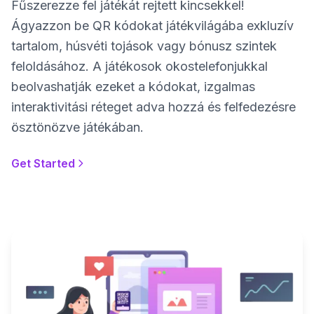
Fűszerezze fel játékát rejtett kincsekkel!
Ágyazzon be QR kódokat játékvilágába exkluzív
tartalom, húsvéti tojások vagy bónusz szintek
feloldásához. A játékosok okostelefonjukkal
beolvashatják ezeket a kódokat, izgalmas
interaktivitási réteget adva hozzá és felfedezésre
ösztönözve játékában.
Get Started