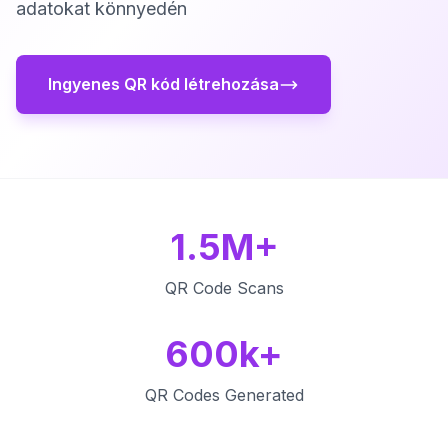
adatokat könnyedén
Ingyenes QR kód létrehozása
1.5M+
QR Code Scans
600k+
QR Codes Generated