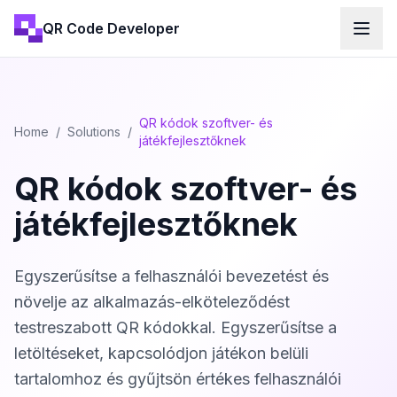
QR Code Developer
QR kódok szoftver- és
Home
/
Solutions
/
játékfejlesztőknek
QR kódok szoftver- és
játékfejlesztőknek
Egyszerűsítse a felhasználói bevezetést és
növelje az alkalmazás-elköteleződést
testreszabott QR kódokkal. Egyszerűsítse a
letöltéseket, kapcsolódjon játékon belüli
tartalomhoz és gyűjtsön értékes felhasználói