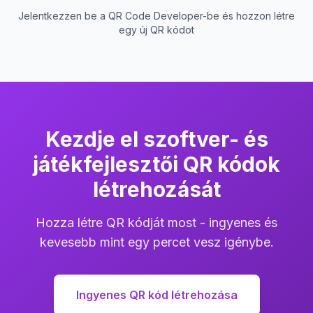
Jelentkezzen be a QR Code Developer-be és hozzon létre
egy új QR kódot
Kezdje el szoftver- és
játékfejlesztői QR kódok
létrehozását
Hozza létre QR kódját most - ingyenes és
kevesebb mint egy percet vesz igénybe.
Ingyenes QR kód létrehozása