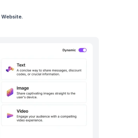
f
Website
.