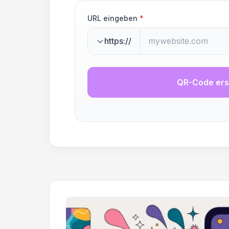
URL eingeben
*
https://
QR-Code ers