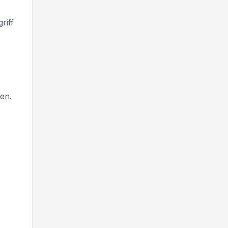
riff
en.