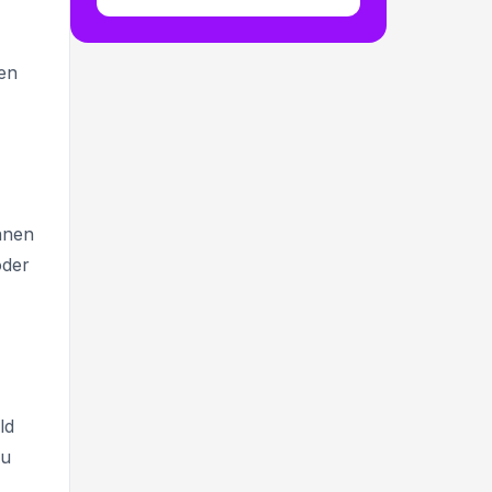
nen
nnen
oder
ld
zu