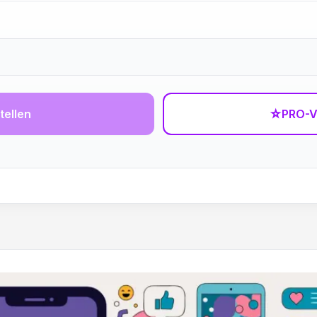
tellen
☆
PRO-V